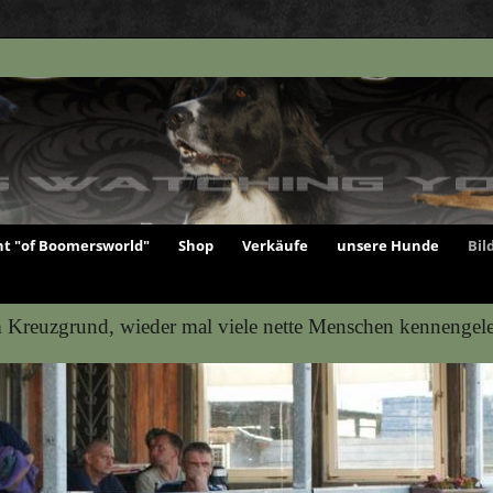
t "of Boomersworld"
Shop
Verkäufe
unsere Hunde
Bil
Kreuzgrund, wieder mal viele nette Menschen kennengelern