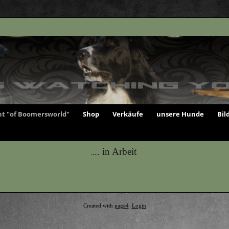
t "of Boomersworld"
Shop
Verkäufe
unsere Hunde
Bil
... in Arbeit
.
Created with
page4
Login