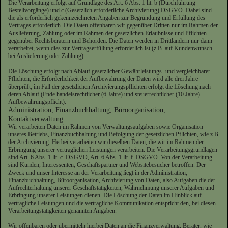
Die Verarbeitung erfolgt auf Grundlage des Art. 6 Abs. 1 lit. b (Durchführung
Bestellvorgänge) und c (Gesetzlich erforderliche Archivierung) DSGVO. Dabei sind
die als erforderlich gekennzeichneten Angaben zur Begründung und Erfüllung des
Vertrages erforderlich. Die Daten offenbaren wir gegenüber Dritten nur im Rahmen der
Auslieferung, Zahlung oder im Rahmen der gesetzlichen Erlaubnisse und Pflichten
gegenüber Rechtsberatern und Behörden. Die Daten werden in Drittländern nur dann
verarbeitet, wenn dies zur Vertragserfüllung erforderlich ist (z.B. auf Kundenwunsch
bei Auslieferung oder Zahlung).
Die Löschung erfolgt nach Ablauf gesetzlicher Gewährleistungs- und vergleichbarer
Pflichten, die Erforderlichkeit der Aufbewahrung der Daten wird alle drei Jahre
überprüft; im Fall der gesetzlichen Archivierungspflichten erfolgt die Löschung nach
deren Ablauf (Ende handelsrechtlicher (6 Jahre) und steuerrechtlicher (10 Jahre)
Aufbewahrungspflicht).
Administration, Finanzbuchhaltung, Büroorganisation,
Kontaktverwaltung
Wir verarbeiten Daten im Rahmen von Verwaltungsaufgaben sowie Organisation
unseres Betriebs, Finanzbuchhaltung und Befolgung der gesetzlichen Pflichten, wie z.B.
der Archivierung. Herbei verarbeiten wir dieselben Daten, die wir im Rahmen der
Erbringung unserer vertraglichen Leistungen verarbeiten. Die Verarbeitungsgrundlagen
sind Art. 6 Abs. 1 lit. c. DSGVO, Art. 6 Abs. 1 lit. f. DSGVO. Von der Verarbeitung
sind Kunden, Interessenten, Geschäftspartner und Websitebesucher betroffen. Der
Zweck und unser Interesse an der Verarbeitung liegt in der Administration,
Finanzbuchhaltung, Büroorganisation, Archivierung von Daten, also Aufgaben die der
Aufrechterhaltung unserer Geschäftstätigkeiten, Wahrnehmung unserer Aufgaben und
Erbringung unserer Leistungen dienen. Die Löschung der Daten im Hinblick auf
vertragliche Leistungen und die vertragliche Kommunikation entspricht den, bei diesen
Verarbeitungstätigkeiten genannten Angaben.
Wir offenbaren oder übermitteln hierbei Daten an die Finanzverwaltung, Berater, wie