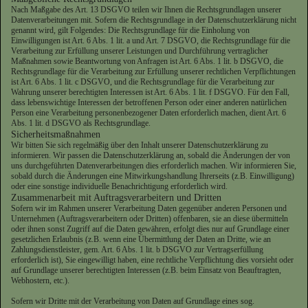
Nach Maßgabe des Art. 13 DSGVO teilen wir Ihnen die Rechtsgrundlagen unserer
Datenverarbeitungen mit. Sofern die Rechtsgrundlage in der Datenschutzerklärung nicht
genannt wird, gilt Folgendes: Die Rechtsgrundlage für die Einholung von
Einwilligungen ist Art. 6 Abs. 1 lit. a und Art. 7 DSGVO, die Rechtsgrundlage für die
Verarbeitung zur Erfüllung unserer Leistungen und Durchführung vertraglicher
Maßnahmen sowie Beantwortung von Anfragen ist Art. 6 Abs. 1 lit. b DSGVO, die
Rechtsgrundlage für die Verarbeitung zur Erfüllung unserer rechtlichen Verpflichtungen
ist Art. 6 Abs. 1 lit. c DSGVO, und die Rechtsgrundlage für die Verarbeitung zur
Wahrung unserer berechtigten Interessen ist Art. 6 Abs. 1 lit. f DSGVO. Für den Fall,
dass lebenswichtige Interessen der betroffenen Person oder einer anderen natürlichen
Person eine Verarbeitung personenbezogener Daten erforderlich machen, dient Art. 6
Abs. 1 lit. d DSGVO als Rechtsgrundlage.
Sicherheitsmaßnahmen
Wir bitten Sie sich regelmäßig über den Inhalt unserer Datenschutzerklärung zu
informieren. Wir passen die Datenschutzerklärung an, sobald die Änderungen der von
uns durchgeführten Datenverarbeitungen dies erforderlich machen. Wir informieren Sie,
sobald durch die Änderungen eine Mitwirkungshandlung Ihrerseits (z.B. Einwilligung)
oder eine sonstige individuelle Benachrichtigung erforderlich wird.
Zusammenarbeit mit Auftragsverarbeitern und Dritten
Sofern wir im Rahmen unserer Verarbeitung Daten gegenüber anderen Personen und
Unternehmen (Auftragsverarbeitern oder Dritten) offenbaren, sie an diese übermitteln
oder ihnen sonst Zugriff auf die Daten gewähren, erfolgt dies nur auf Grundlage einer
gesetzlichen Erlaubnis (z.B. wenn eine Übermittlung der Daten an Dritte, wie an
Zahlungsdienstleister, gem. Art. 6 Abs. 1 lit. b DSGVO zur Vertragserfüllung
erforderlich ist), Sie eingewilligt haben, eine rechtliche Verpflichtung dies vorsieht oder
auf Grundlage unserer berechtigten Interessen (z.B. beim Einsatz von Beauftragten,
Webhostern, etc.).
Sofern wir Dritte mit der Verarbeitung von Daten auf Grundlage eines sog.