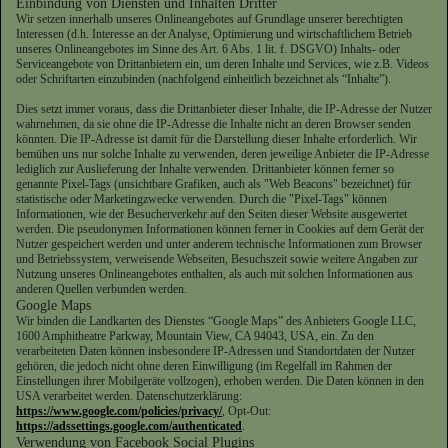
Einbindung von Diensten und Inhalten Dritter
Wir setzen innerhalb unseres Onlineangebotes auf Grundlage unserer berechtigten
Interessen (d.h. Interesse an der Analyse, Optimierung und wirtschaftlichem Betrieb
unseres Onlineangebotes im Sinne des Art. 6 Abs. 1 lit. f. DSGVO) Inhalts- oder
Serviceangebote von Drittanbietern ein, um deren Inhalte und Services, wie z.B. Videos
oder Schriftarten einzubinden (nachfolgend einheitlich bezeichnet als “Inhalte”).
Dies setzt immer voraus, dass die Drittanbieter dieser Inhalte, die IP-Adresse der Nutzer
wahrnehmen, da sie ohne die IP-Adresse die Inhalte nicht an deren Browser senden
könnten. Die IP-Adresse ist damit für die Darstellung dieser Inhalte erforderlich. Wir
bemühen uns nur solche Inhalte zu verwenden, deren jeweilige Anbieter die IP-Adresse
lediglich zur Auslieferung der Inhalte verwenden. Drittanbieter können ferner so
genannte Pixel-Tags (unsichtbare Grafiken, auch als "Web Beacons" bezeichnet) für
statistische oder Marketingzwecke verwenden. Durch die "Pixel-Tags" können
Informationen, wie der Besucherverkehr auf den Seiten dieser Website ausgewertet
werden. Die pseudonymen Informationen können ferner in Cookies auf dem Gerät der
Nutzer gespeichert werden und unter anderem technische Informationen zum Browser
und Betriebssystem, verweisende Webseiten, Besuchszeit sowie weitere Angaben zur
Nutzung unseres Onlineangebotes enthalten, als auch mit solchen Informationen aus
anderen Quellen verbunden werden.
Google Maps
Wir binden die Landkarten des Dienstes “Google Maps” des Anbieters Google LLC,
1600 Amphitheatre Parkway, Mountain View, CA 94043, USA, ein. Zu den
verarbeiteten Daten können insbesondere IP-Adressen und Standortdaten der Nutzer
gehören, die jedoch nicht ohne deren Einwilligung (im Regelfall im Rahmen der
Einstellungen ihrer Mobilgeräte vollzogen), erhoben werden. Die Daten können in den
USA verarbeitet werden. Datenschutzerklärung:
https://www.google.com/policies/privacy/
, Opt-Out:
https://adssettings.google.com/authenticated
.
Verwendung von Facebook Social Plugins