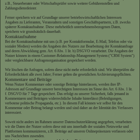
z.B., Steuerberater oder Wirtschaftsprüfer sowie weitere Gebührenstellen und
Zahlungsdienstleister.
Ferner speichern wir auf Grundlage unserer betriebswirtschaftlichen Interessen
Angaben zu Lieferanten, Veranstaltern und sonstigen Geschäftspartnern, z.B. zwecks
späterer Kontaktaufnahme. Diese mehrheitlich unternehmensbezogenen Daten,
speichern wir grundsätzlich dauerhaft.
Kontaktaufnahme
Bei der Kontaktaufnahme mit uns (z.B. per Kontaktformular, E-Mail, Telefon oder via
sozialer Medien) werden die Angaben des Nutzers zur Bearbeitung der Kontaktanfrage
und deren Abwicklung gem. Art. 6 Abs. 1 lit. b) DSGVO verarbeitet. Die Angaben der
Nutzer können in einem Customer-Relationship-Management System ("CRM System")
oder vergleichbarer Anfragenorganisation gespeichert werden.
Wir löschen die Anfragen, sofern diese nicht mehr erforderlich sind. Wir überprüfen die
Erforderlichkeit alle zwei Jahre; Ferner gelten die gesetzlichen Archivierungspflichten.
Kommentare und Beiträge
Wenn Nutzer Kommentare oder sonstige Beiträge hinterlassen, werden ihre IP-
Adressen auf Grundlage unserer berechtigten Interessen im Sinne des Art. 6 Abs. 1 lit.
f. DSGVO für 7 Tage gespeichert. Das erfolgt zu unserer Sicherheit, falls jemand in
Kommentaren und Beiträgen widerrechtliche Inhalte hinterlässt (Beleidigungen,
verbotene politische Propaganda, etc.). In diesem Fall können wir selbst für den
Kommentar oder Beitrag belangt werden und sind daher an der Identität des Verfassers
interessiert.
Soweit nicht anders im Rahmen unserer Datenschutzerklärung angegeben, verarbeiten
wir die Daten der Nutzer sofern diese mit uns innerhalb der sozialen Netzwerke und
Plattformen kommunizieren, z.B. Beiträge auf unseren Onlinepräsenzen verfassen oder
uns Nachrichten zusenden.