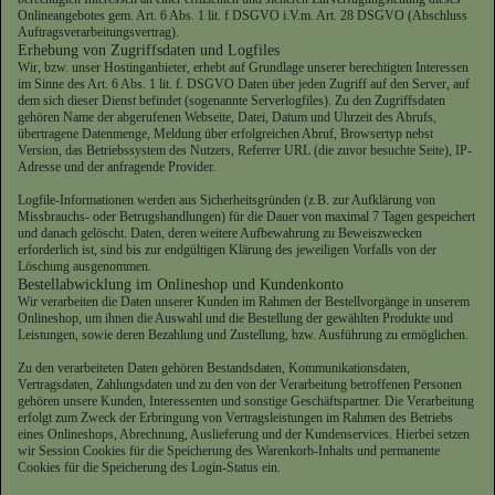
Onlineangebotes gem. Art. 6 Abs. 1 lit. f DSGVO i.V.m. Art. 28 DSGVO (Abschluss
Auftragsverarbeitungsvertrag).
Erhebung von Zugriffsdaten und Logfiles
Wir, bzw. unser Hostinganbieter, erhebt auf Grundlage unserer berechtigten Interessen
im Sinne des Art. 6 Abs. 1 lit. f. DSGVO Daten über jeden Zugriff auf den Server, auf
dem sich dieser Dienst befindet (sogenannte Serverlogfiles). Zu den Zugriffsdaten
gehören Name der abgerufenen Webseite, Datei, Datum und Uhrzeit des Abrufs,
übertragene Datenmenge, Meldung über erfolgreichen Abruf, Browsertyp nebst
Version, das Betriebssystem des Nutzers, Referrer URL (die zuvor besuchte Seite), IP-
Adresse und der anfragende Provider.
Logfile-Informationen werden aus Sicherheitsgründen (z.B. zur Aufklärung von
Missbrauchs- oder Betrugshandlungen) für die Dauer von maximal 7 Tagen gespeichert
und danach gelöscht. Daten, deren weitere Aufbewahrung zu Beweiszwecken
erforderlich ist, sind bis zur endgültigen Klärung des jeweiligen Vorfalls von der
Löschung ausgenommen.
Bestellabwicklung im Onlineshop und Kundenkonto
Wir verarbeiten die Daten unserer Kunden im Rahmen der Bestellvorgänge in unserem
Onlineshop, um ihnen die Auswahl und die Bestellung der gewählten Produkte und
Leistungen, sowie deren Bezahlung und Zustellung, bzw. Ausführung zu ermöglichen.
Zu den verarbeiteten Daten gehören Bestandsdaten, Kommunikationsdaten,
Vertragsdaten, Zahlungsdaten und zu den von der Verarbeitung betroffenen Personen
gehören unsere Kunden, Interessenten und sonstige Geschäftspartner. Die Verarbeitung
erfolgt zum Zweck der Erbringung von Vertragsleistungen im Rahmen des Betriebs
eines Onlineshops, Abrechnung, Auslieferung und der Kundenservices. Hierbei setzen
wir Session Cookies für die Speicherung des Warenkorb-Inhalts und permanente
Cookies für die Speicherung des Login-Status ein.