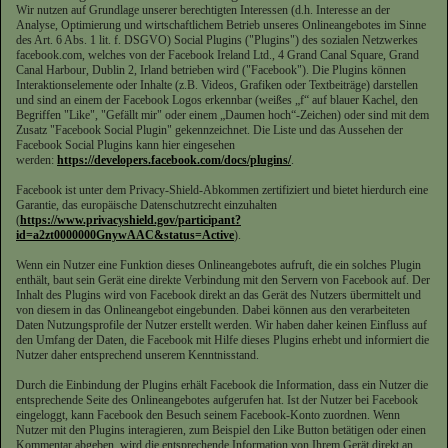
Wir nutzen auf Grundlage unserer berechtigten Interessen (d.h. Interesse an der
Analyse, Optimierung und wirtschaftlichem Betrieb unseres Onlineangebotes im Sinne
des Art. 6 Abs. 1 lit. f. DSGVO) Social Plugins ("Plugins") des sozialen Netzwerkes
facebook.com, welches von der Facebook Ireland Ltd., 4 Grand Canal Square, Grand
Canal Harbour, Dublin 2, Irland betrieben wird ("Facebook"). Die Plugins können
Interaktionselemente oder Inhalte (z.B. Videos, Grafiken oder Textbeiträge) darstellen
und sind an einem der Facebook Logos erkennbar (weißes „f“ auf blauer Kachel, den
Begriffen "Like", "Gefällt mir" oder einem „Daumen hoch“-Zeichen) oder sind mit dem
Zusatz "Facebook Social Plugin" gekennzeichnet. Die Liste und das Aussehen der
Facebook Social Plugins kann hier eingesehen
werden:
https://developers.facebook.com/docs/plugins/
.
Facebook ist unter dem Privacy-Shield-Abkommen zertifiziert und bietet hierdurch eine
Garantie, das europäische Datenschutzrecht einzuhalten
(
https://www.privacyshield.gov/participant?
id=a2zt0000000GnywAAC&status=Active
).
Wenn ein Nutzer eine Funktion dieses Onlineangebotes aufruft, die ein solches Plugin
enthält, baut sein Gerät eine direkte Verbindung mit den Servern von Facebook auf. Der
Inhalt des Plugins wird von Facebook direkt an das Gerät des Nutzers übermittelt und
von diesem in das Onlineangebot eingebunden. Dabei können aus den verarbeiteten
Daten Nutzungsprofile der Nutzer erstellt werden. Wir haben daher keinen Einfluss auf
den Umfang der Daten, die Facebook mit Hilfe dieses Plugins erhebt und informiert die
Nutzer daher entsprechend unserem Kenntnisstand.
Durch die Einbindung der Plugins erhält Facebook die Information, dass ein Nutzer die
entsprechende Seite des Onlineangebotes aufgerufen hat. Ist der Nutzer bei Facebook
eingeloggt, kann Facebook den Besuch seinem Facebook-Konto zuordnen. Wenn
Nutzer mit den Plugins interagieren, zum Beispiel den Like Button betätigen oder einen
Kommentar abgeben, wird die entsprechende Information von Ihrem Gerät direkt an