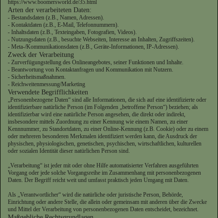
https://www.boomersworld.de/35.html
Arten der verarbeiteten Daten:
- Bestandsdaten (z.B., Namen, Adressen).
- Kontaktdaten (z.B., E-Mail, Telefonnummern).
- Inhaltsdaten (z.B., Texteingaben, Fotografien, Videos).
- Nutzungsdaten (z.B., besuchte Webseiten, Interesse an Inhalten, Zugriffszeiten).
- Meta-/Kommunikationsdaten (z.B., Geräte-Informationen, IP-Adressen).
Zweck der Verarbeitung
- Zurverfügungstellung des Onlineangebotes, seiner Funktionen und Inhalte.
- Beantwortung von Kontaktanfragen und Kommunikation mit Nutzern.
- Sicherheitsmaßnahmen.
- Reichweitenmessung/Marketing
Verwendete Begrifflichkeiten
„Personenbezogene Daten“ sind alle Informationen, die sich auf eine identifizierte oder
identifizierbare natürliche Person (im Folgenden „betroffene Person“) beziehen; als
identifizierbar wird eine natürliche Person angesehen, die direkt oder indirekt,
insbesondere mittels Zuordnung zu einer Kennung wie einem Namen, zu einer
Kennnummer, zu Standortdaten, zu einer Online-Kennung (z.B. Cookie) oder zu einem
oder mehreren besonderen Merkmalen identifiziert werden kann, die Ausdruck der
physischen, physiologischen, genetischen, psychischen, wirtschaftlichen, kulturellen
oder sozialen Identität dieser natürlichen Person sind.
„Verarbeitung“ ist jeder mit oder ohne Hilfe automatisierter Verfahren ausgeführten
Vorgang oder jede solche Vorgangsreihe im Zusammenhang mit personenbezogenen
Daten. Der Begriff reicht weit und umfasst praktisch jeden Umgang mit Daten.
Als „Verantwortlicher“ wird die natürliche oder juristische Person, Behörde,
Einrichtung oder andere Stelle, die allein oder gemeinsam mit anderen über die Zwecke
und Mittel der Verarbeitung von personenbezogenen Daten entscheidet, bezeichnet.
Maßgebliche Rechtsgrundlagen