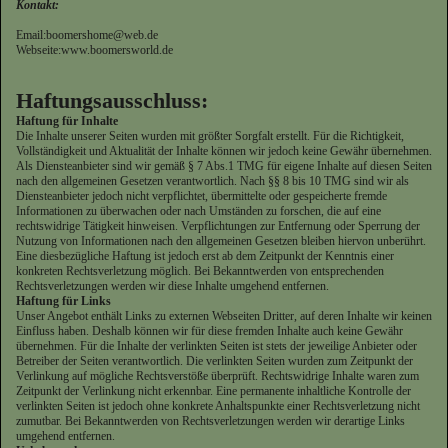
Kontakt:
Email:boomershome@web.de
Webseite:www.boomersworld.de
Haftungsausschluss:
Haftung für Inhalte
Die Inhalte unserer Seiten wurden mit größter Sorgfalt erstellt. Für die Richtigkeit,
Vollständigkeit und Aktualität der Inhalte können wir jedoch keine Gewähr übernehmen.
Als Diensteanbieter sind wir gemäß § 7 Abs.1 TMG für eigene Inhalte auf diesen Seiten
nach den allgemeinen Gesetzen verantwortlich. Nach §§ 8 bis 10 TMG sind wir als
Diensteanbieter jedoch nicht verpflichtet, übermittelte oder gespeicherte fremde
Informationen zu überwachen oder nach Umständen zu forschen, die auf eine
rechtswidrige Tätigkeit hinweisen. Verpflichtungen zur Entfernung oder Sperrung der
Nutzung von Informationen nach den allgemeinen Gesetzen bleiben hiervon unberührt.
Eine diesbezügliche Haftung ist jedoch erst ab dem Zeitpunkt der Kenntnis einer
konkreten Rechtsverletzung möglich. Bei Bekanntwerden von entsprechenden
Rechtsverletzungen werden wir diese Inhalte umgehend entfernen.
Haftung für Links
Unser Angebot enthält Links zu externen Webseiten Dritter, auf deren Inhalte wir keinen
Einfluss haben. Deshalb können wir für diese fremden Inhalte auch keine Gewähr
übernehmen. Für die Inhalte der verlinkten Seiten ist stets der jeweilige Anbieter oder
Betreiber der Seiten verantwortlich. Die verlinkten Seiten wurden zum Zeitpunkt der
Verlinkung auf mögliche Rechtsverstöße überprüft. Rechtswidrige Inhalte waren zum
Zeitpunkt der Verlinkung nicht erkennbar. Eine permanente inhaltliche Kontrolle der
verlinkten Seiten ist jedoch ohne konkrete Anhaltspunkte einer Rechtsverletzung nicht
zumutbar. Bei Bekanntwerden von Rechtsverletzungen werden wir derartige Links
umgehend entfernen.