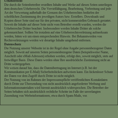
Urheberrecht
Die durch die Seitenbetreiber erstellten Inhalte und Werke auf diesen Seiten unterliegen
dem deutschen Urheberrecht. Die Vervielfältigung, Bearbeitung, Verbreitung und jede
Art der Verwertung außerhalb der Grenzen des Urheberrechtes bedürfen der
schriftlichen Zustimmung des jeweiligen Autors bzw. Erstellers. Downloads und
Kopien dieser Seite sind nur für den privaten, nicht kommerziellen Gebrauch gestattet.
Soweit die Inhalte auf dieser Seite nicht vom Betreiber erstellt wurden, werden die
Urheberrechte Dritter beachtet. Insbesondere werden Inhalte Dritter als solche
gekennzeichnet. Sollten Sie trotzdem auf eine Urheberrechtsverletzung aufmerksam
werden, bitten wir um einen entsprechenden Hinweis. Bei Bekanntwerden von
Rechtsverletzungen werden wir derartige Inhalte umgehend entfernen.
Datenschutz
Die Nutzung unserer Webseite ist in der Regel ohne Angabe personenbezogener Daten
möglich. Soweit auf unseren Seiten personenbezogene Daten (beispielsweise Name,
Anschrift oder eMail-Adressen) erhoben werden, erfolgt dies, soweit möglich, stets auf
freiwilliger Basis. Diese Daten werden ohne Ihre ausdrückliche Zustimmung nicht an
Dritte weitergegeben.
Wir weisen darauf hin, dass die Datenübertragung im Internet (z.B. bei der
Kommunikation per E-Mail) Sicherheitslücken aufweisen kann. Ein lückenloser Schutz
der Daten vor dem Zugriff durch Dritte ist nicht möglich.
Der Nutzung von im Rahmen der Impressumspflicht veröffentlichten Kontaktdaten
durch Dritte zur Übersendung von nicht ausdrücklich angeforderter Werbung und
Informationsmaterialien wird hiermit ausdrücklich widersprochen. Die Betreiber der
Seiten behalten sich ausdrücklich rechtliche Schritte im Falle der unverlangten
Zusendung von Werbeinformationen, etwa durch Spam-Mails, vor.