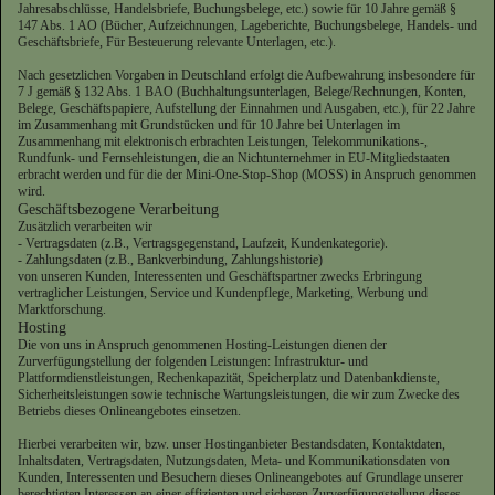
Jahresabschlüsse, Handelsbriefe, Buchungsbelege, etc.) sowie für 10 Jahre gemäß §
147 Abs. 1 AO (Bücher, Aufzeichnungen, Lageberichte, Buchungsbelege, Handels- und
Geschäftsbriefe, Für Besteuerung relevante Unterlagen, etc.).
Nach gesetzlichen Vorgaben in Deutschland erfolgt die Aufbewahrung insbesondere für
7 J gemäß § 132 Abs. 1 BAO (Buchhaltungsunterlagen, Belege/Rechnungen, Konten,
Belege, Geschäftspapiere, Aufstellung der Einnahmen und Ausgaben, etc.), für 22 Jahre
im Zusammenhang mit Grundstücken und für 10 Jahre bei Unterlagen im
Zusammenhang mit elektronisch erbrachten Leistungen, Telekommunikations-,
Rundfunk- und Fernsehleistungen, die an Nichtunternehmer in EU-Mitgliedstaaten
erbracht werden und für die der Mini-One-Stop-Shop (MOSS) in Anspruch genommen
wird.
Geschäftsbezogene Verarbeitung
Zusätzlich verarbeiten wir
- Vertragsdaten (z.B., Vertragsgegenstand, Laufzeit, Kundenkategorie).
- Zahlungsdaten (z.B., Bankverbindung, Zahlungshistorie)
von unseren Kunden, Interessenten und Geschäftspartner zwecks Erbringung
vertraglicher Leistungen, Service und Kundenpflege, Marketing, Werbung und
Marktforschung.
Hosting
Die von uns in Anspruch genommenen Hosting-Leistungen dienen der
Zurverfügungstellung der folgenden Leistungen: Infrastruktur- und
Plattformdienstleistungen, Rechenkapazität, Speicherplatz und Datenbankdienste,
Sicherheitsleistungen sowie technische Wartungsleistungen, die wir zum Zwecke des
Betriebs dieses Onlineangebotes einsetzen.
Hierbei verarbeiten wir, bzw. unser Hostinganbieter Bestandsdaten, Kontaktdaten,
Inhaltsdaten, Vertragsdaten, Nutzungsdaten, Meta- und Kommunikationsdaten von
Kunden, Interessenten und Besuchern dieses Onlineangebotes auf Grundlage unserer
berechtigten Interessen an einer effizienten und sicheren Zurverfügungstellung dieses