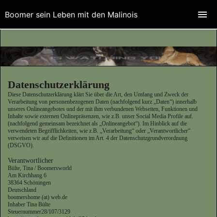
Boomer sein Leben mit den Malinois
Datenschutzerklärung
Diese Datenschutzerklärung klärt Sie über die Art, den Umfang und Zweck der
Verarbeitung von personenbezogenen Daten (nachfolgend kurz „Daten“) innerhalb
unseres Onlineangebotes und der mit ihm verbundenen Webseiten, Funktionen und
Inhalte sowie externen Onlinepräsenzen, wie z.B. unser Social Media Profile auf.
(nachfolgend gemeinsam bezeichnet als „Onlineangebot“). Im Hinblick auf die
verwendeten Begrifflichkeiten, wie z.B. „Verarbeitung“ oder „Verantwortlicher“
verweisen wir auf die Definitionen im Art. 4 der Datenschutzgrundverordnung
(DSGVO).
Verantwortlicher
Bülte, Tina / Boomersworld
Am Kirchhang 6
38364 Schöningen
Deutschland
boomershome (at) web.de
Inhaber Tina Bülte
Steuernummer28/107/3129