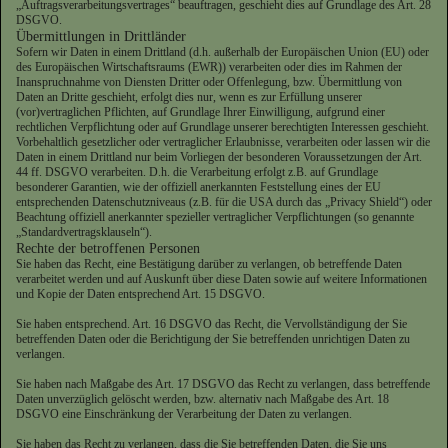
„Auftragsverarbeitungsvertrages“ beauftragen, geschieht dies auf Grundlage des Art. 28
DSGVO.
Übermittlungen in Drittländer
Sofern wir Daten in einem Drittland (d.h. außerhalb der Europäischen Union (EU) oder
des Europäischen Wirtschaftsraums (EWR)) verarbeiten oder dies im Rahmen der
Inanspruchnahme von Diensten Dritter oder Offenlegung, bzw. Übermittlung von
Daten an Dritte geschieht, erfolgt dies nur, wenn es zur Erfüllung unserer
(vor)vertraglichen Pflichten, auf Grundlage Ihrer Einwilligung, aufgrund einer
rechtlichen Verpflichtung oder auf Grundlage unserer berechtigten Interessen geschieht.
Vorbehaltlich gesetzlicher oder vertraglicher Erlaubnisse, verarbeiten oder lassen wir die
Daten in einem Drittland nur beim Vorliegen der besonderen Voraussetzungen der Art.
44 ff. DSGVO verarbeiten. D.h. die Verarbeitung erfolgt z.B. auf Grundlage
besonderer Garantien, wie der offiziell anerkannten Feststellung eines der EU
entsprechenden Datenschutzniveaus (z.B. für die USA durch das „Privacy Shield“) oder
Beachtung offiziell anerkannter spezieller vertraglicher Verpflichtungen (so genannte
„Standardvertragsklauseln“).
Rechte der betroffenen Personen
Sie haben das Recht, eine Bestätigung darüber zu verlangen, ob betreffende Daten
verarbeitet werden und auf Auskunft über diese Daten sowie auf weitere Informationen
und Kopie der Daten entsprechend Art. 15 DSGVO.
Sie haben entsprechend. Art. 16 DSGVO das Recht, die Vervollständigung der Sie
betreffenden Daten oder die Berichtigung der Sie betreffenden unrichtigen Daten zu
verlangen.
Sie haben nach Maßgabe des Art. 17 DSGVO das Recht zu verlangen, dass betreffende
Daten unverzüglich gelöscht werden, bzw. alternativ nach Maßgabe des Art. 18
DSGVO eine Einschränkung der Verarbeitung der Daten zu verlangen.
Sie haben das Recht zu verlangen, dass die Sie betreffenden Daten, die Sie uns